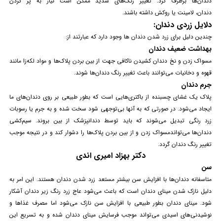
دندان‌ها برطرف کرد. تغییر رنگ‌های شدید ممکن است نیاز به پر کردن
دندان، لامینت یا روکش داشته باشند.
دلایل زردی دندان:
چندین دلیل برای زرد شدن دندان ها وجود دارد که عبارتند از:
بهداشت ضعیف دندان
مسواک زدن و نخ دندان کشیدن ناکافی جهت از بین بردن پلاک‌ها و مواد لکه‌زا مانند
قهوه و دخانیات می‌توانند باعث تغییر رنگ دندان‌ها شوند.
جرم دندان
پلاک یک غشای چسبنده از باکتری‌هایی است که بطور طبیعی بر روی دندان‌های ما
ایجاد می‌شود. در صورتی که به آنها بی‌توجهی شود سخت شده و به جرم یا رسوبات
زرد رنگی تبدیل می‌شوند که باید توسط دندانپزشک از بین بروند. سیم‌کشی
دندان‌ها می‌تواند
مسواک زدن
و از بین بردن پلاک‌ها را دشوار کند و در نتیجه موجب
تغییر رنگ دندان گردد.
دکتر بهزاد امیری اندی
سن
متاسفانه دندان‌ها با افزایش سن بیشتر مستعد زرد شدن دندان هستند. این امر به
دلیل نازک شدن مینای دندان است که باعث می‌شود عاج زرد رنگ زیر دندان آشکار
شود. مینای
دندان
بطور طبیعی با افزایش سن نازک می‌شود اما مصرف غذاها و
نوشیدنی‌های اسیدی می‌تواند موجب فرسایش مینای دندان شده و به تسریع این