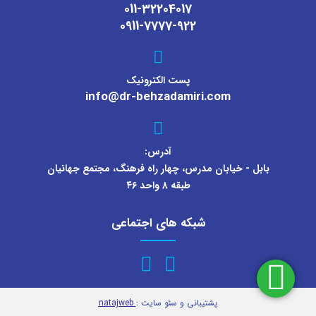
011-32204017
0911-7777-922
پست الکترونیک
info@dr-behzadamiri.com
آدرس:
بابل - خیابان مدرس، چهار راه فرهنگ‌، مجتمع جهانیان
طبقه ۸ واحد ۴۶
شبکه های اجتماعی
پشتیبانی و سئو سایت :
natajweb