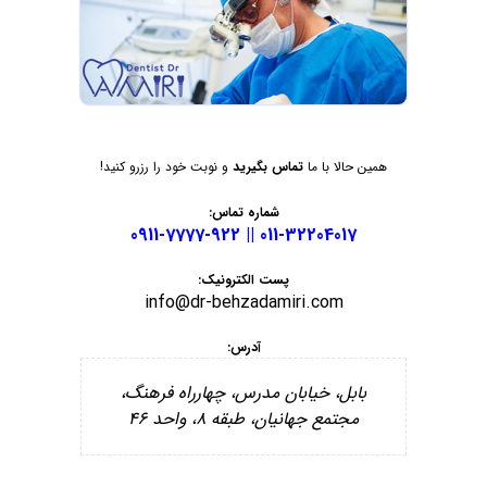
همین حالا با ما
تماس بگیرید
و نوبت خود را رزرو کنید!
شماره تماس:
011-32204017 || 0911-7777-922
پست الکترونیک:
info@dr-behzadamiri.com
آدرس:
بابل، خیابان مدرس، چهارراه فرهنگ،
مجتمع جهانیان، طبقه ۸، واحد ۴۶